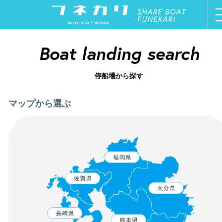
ご利用方法
Boat landing search
オーナー募集
停船場から探す
ボート一覧
マップから選ぶ
停船場一覧
新着情報
お問い合わせ
マイページ