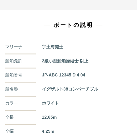
ボートの説明
マリーナ
宇土海闘士
船舶免許
2級小型船舶操縦士 以上
船舶番号
JP-ABC 12345 D 4 04
船名称
イグザルト38コンバーチブル
カラー
ホワイト
全長
12.65m
全幅
4.25m