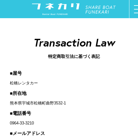
ご利用方法
Transaction Law
オーナー募集
特定商取引法に基づく表記
ボート一覧
屋号
停船場一覧
松橋レンタカー
新着情報
所在地
熊本県宇城市松橋町曲野3532-1
お問い合わせ
電話番号
0964-33-3210
マイページ
メールアドレス